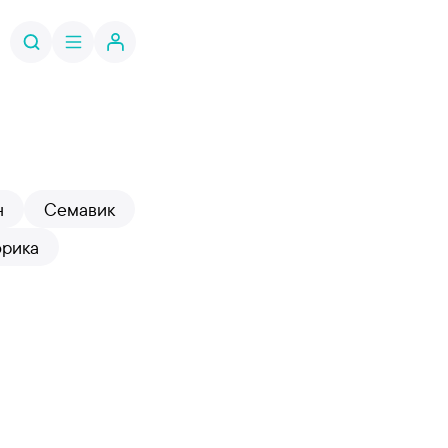
н
Семавик
орика