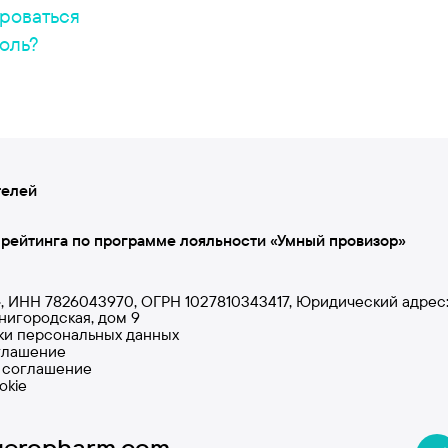
роваться
оль?
телей
 рейтинга по программе лояльности «Умный провизор»
НН 7826043970, ОГРН 1027810343417, Юридический адрес: 19
енигородская, дом 9
ки персональных данных
глашение
 соглашение
okie
geropharm.com