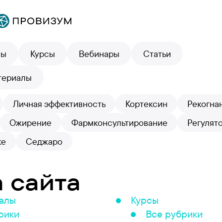
лы
Курсы
Вебинары
Статьи
териалы
Личная эффективность
Кортексин
Рекогна
Ожирение
Фармконсультирование
Регулят
ке
Седжаро
 сайта
иалы
Курсы
рики
Все рубрики