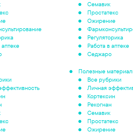
к
Семавик
екс
Простатекс
ие
Ожирение
сультирование
Фармконсультир
орика
Регуляторика
 аптеке
Работа в аптеке
о
Седжаро
Полезные материа
рики
Все рубрики
эффективность
Личная эффекти
ин
Кортексин
н
Рекогнан
к
Семавик
екс
Простатекс
ие
Ожирение