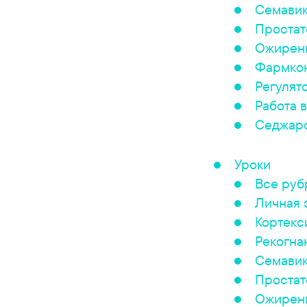
Семави
Простат
Ожирен
Фармкон
Регулят
Работа в
Седжар
Уроки
Все руб
Личная 
Кортекс
Рекогна
Семави
Простат
Ожирен