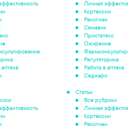
эффективность
Личная эффекти
ин
Кортексин
н
Рекогнан
к
Семавик
екс
Простатекс
ие
Ожирение
сультирование
Фармконсультир
орика
Регуляторика
 аптеке
Работа в аптеке
о
Седжаро
Статьи
рики
Все рубрики
эффективность
Личная эффекти
ин
Кортексин
н
Рекогнан