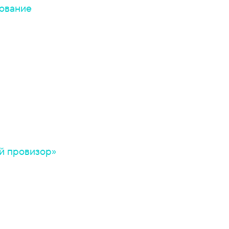
ование
й провизор»