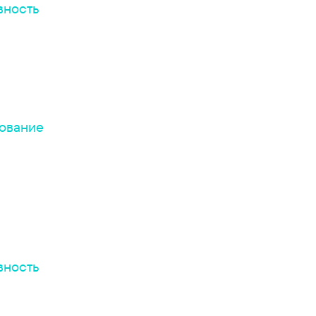
вность
ование
вность