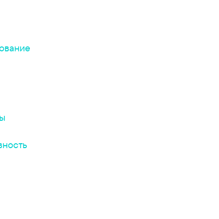
ование
лы
вность