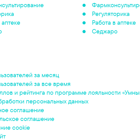
сультирование
Фармконсультир
орика
Регуляторика
 аптеке
Работа в аптеке
о
Седжаро
льзователей за месяц
льзователей за все время
ллов и рейтинга по программе лояльности «Умны
бработки персональных данных
ное соглашение
льское соглашение
ние cookie
йт