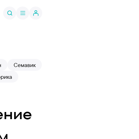
н
Семавик
орика
ение
УМ