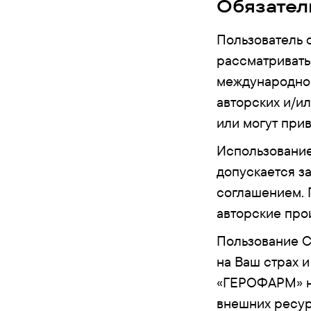
Обязател
Пользователь 
рассматривать
международног
авторских и/и
или могут при
Использование
допускается з
соглашением. 
авторские прои
Пользование С
на Ваш страх и
«ГЕРОФАРМ» не
внешних ресур