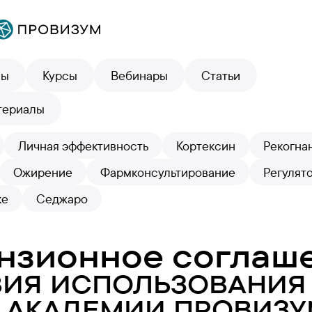
лы
Курсы
Вебинары
Статьи
териалы
Личная эффективность
Кортексин
Рекогна
Ожирение
Фармконсультирование
Регулят
ке
Седжаро
нзионное соглаш
ВИЯ ИСПОЛЬЗОВАНИЯ
 АКАДЕМИИ ПРОВИЗ