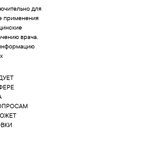
лючительно для
ее применения
цинские
ачению врача.
 информацию
х
ДУЕТ
ФЕРЕ
А
ВОПРОСАМ
МОЖЕТ
ОВКИ