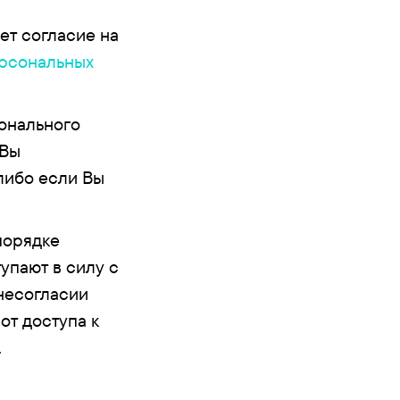
ет согласие на
ерсональных
сонального
 Вы
либо если Вы
порядке
упают в силу с
несогласии
от доступа к
.