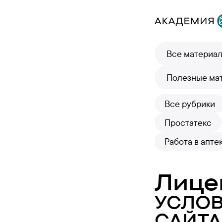
Все материа
Полезные ма
Все рубрики
Простатекс
Работа в апте
Лице
УСЛО
САЙТА