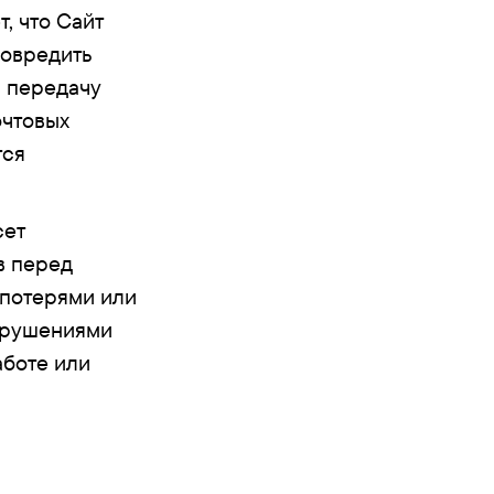
, что Сайт
повредить
я передачу
очтовых
тся
сет
в перед
 потерями или
арушениями
аботе или