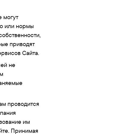
е могут
во или нормы
собственности,
рые приводят
ервисов Сайта.
лей не
им
раняемые
кам проводится
мпания
зование им
йте. Принимая