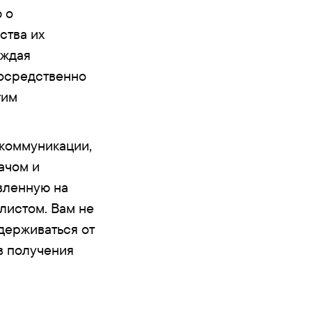
 о
ства их
уждая
осредственно
гим
 коммуникации,
ачом и
вленную на
листом. Вам не
держиваться от
з получения