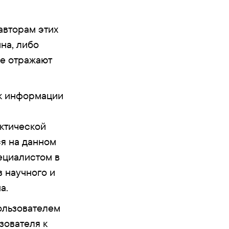
авторам этих
на, либо
не отражают
ик информации
ктической
ся на данном
ециалистом в
 научного и
а.
ользователем
зователя к