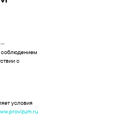
е—
с соблюдением
ствии с
ляет условия
ww.provizum.ru