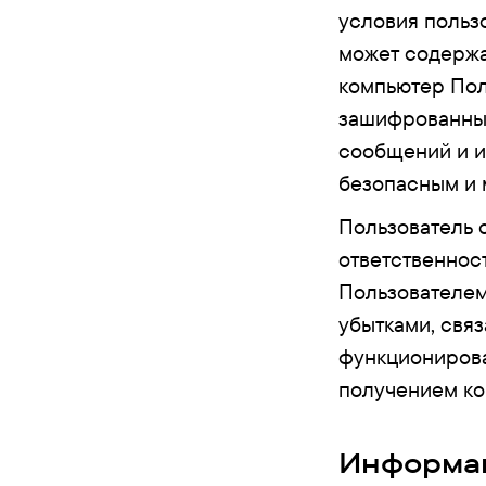
условия пользо
может содержа
компьютер Пол
зашифрованных
сообщений и и
безопасным и 
Пользователь 
ответственнос
Пользователем
убытками, свя
функционирова
получением ко
Информац