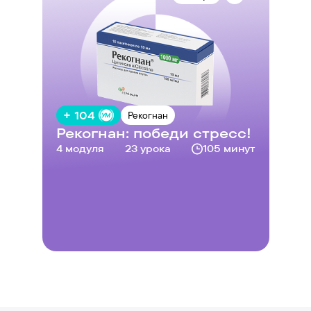
+ 104
Рекогнан
Рекогнан: победи стресс!
4 модуля
23 урока
105 минут