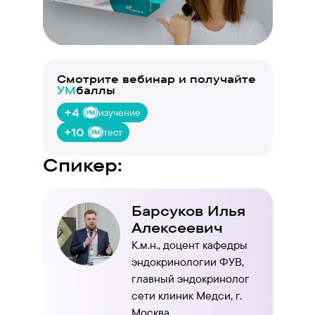
Смотрите вебинар и получайте
УМ
баллы
+4
изучение
+10
тест
Спикер:
Барсуков Илья
Алексеевич
К.м.н., доцент кафедры
эндокринологии ФУВ,
главный эндокринолог
сети клиник Медси, г.
Москва