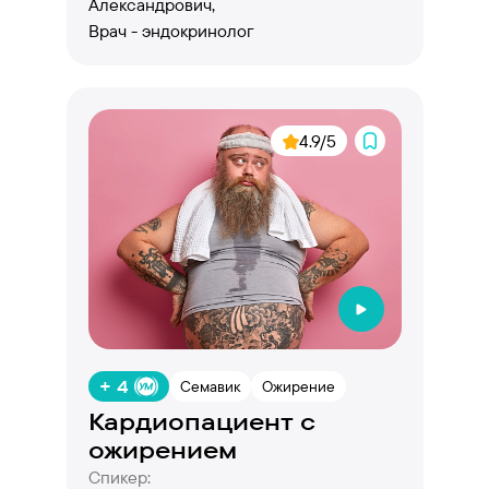
Александрович,
Врач - эндокринолог
4.9/5
+ 4
Семавик
Ожирение
Кардиопациент с
ожирением
Спикер: