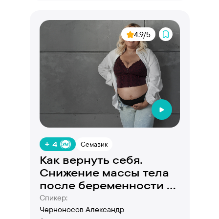
4.9/5
+ 4
Семавик
Как вернуть себя.
Снижение массы тела
после беременности и
родов - научный
Спикер:
подход
Черноносов Александр