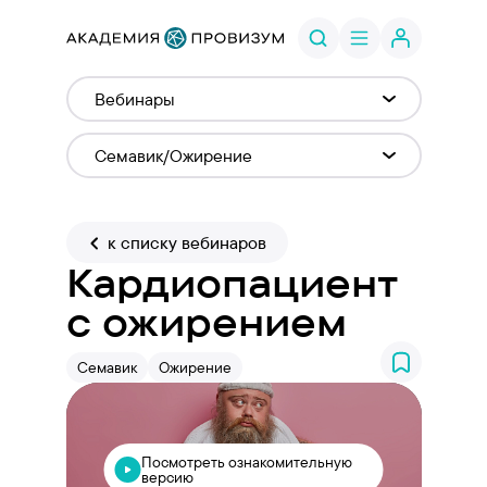
к списку вебинаров
Кардиопациент
с ожирением
Семавик
Ожирение
Посмотреть ознакомительную
Авторизуйтесь, чтобы получить полный доступ
версию
к записи вебинара и заработать УМбаллы