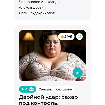
подход
Черноносов Александр
Александрович,
Врач - эндокринолог
4.9/5
+ 4
Семавик
Ожирение
Двойной удар: сахар
под контроль,