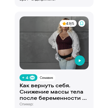
4.9/5
+ 4
Семавик
Как вернуть себя.
Снижение массы тела
после беременности и
родов - научный
Спикер: