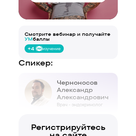
Вход или регистрация
Смотрите вебинар и получайте
УМ
баллы
+4
изучение
Спикер:
Черноносов
Александр
Александрович
Врач - эндокринолог
Регистрируйтесь
на сайте