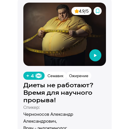
4.9/5
+ 4
Семавик
Ожирение
Диеты не работают?
Время для научного
прорыва!
Спикер:
Черноносов Александр
Александрович,
Врач - эндокринолог