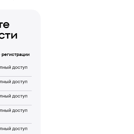
те
сти
 регистрации
лный доступ
лный доступ
лный доступ
лный доступ
лный доступ