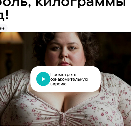
роль, килограммы 
д!
ие
Посмотреть
ознакомительную
версию
сь, чтобы получить полный доступ к записи
Вход или ре
заработать УМбаллы