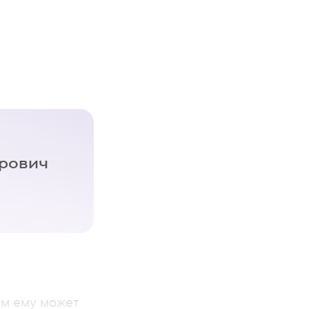
рович
ем ему может