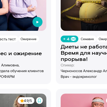
есть тест
+ 4
Ожирение
Семавик
Ожир
Диеты не работ
Время для науч
ес и ожирение
прорыва!
 Алимовна,
Спикер:
тдела обучения клиентов
Черноносов Александр Ал
ЕРОФАРМ
Врач - эндокринолог
4.9/5