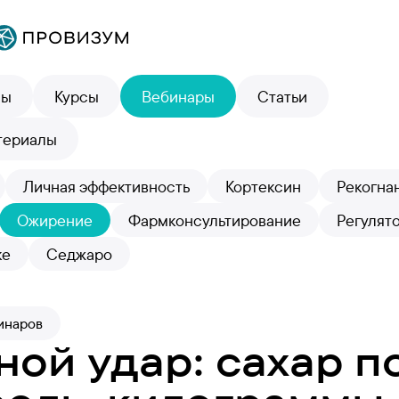
лы
Курсы
Вебинары
Статьи
териалы
Личная эффективность
Кортексин
Рекогна
Ожирение
Фармконсультирование
Регулят
ке
Седжаро
инаров
ной удар: сахар п