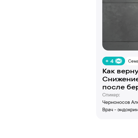
+ 4
Сема
Как верну
Снижение
после бе
родов - 
Спикер:
Черноносов Ал
Врач - эндокри