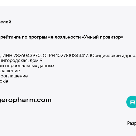
телей
 рейтинга по программе лояльности «Умный провизор»
НН 7826043970, ОГРН 1027810343417, Юридический адрес: 19
енигородская, дом 9
ки персональных данных
глашение
 соглашение
okie
geropharm.com
Раз