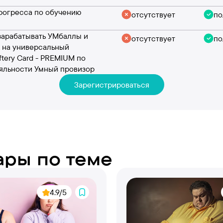
рогресса по обучению
отсутствует
по
зарабатывать УМбаллы и
отсутствует
по
х на универсальный
ftery Card - PREMIUM по
яльности Умный провизор
Зарегистрироваться
ры по теме
4.9/5