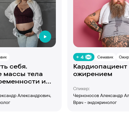
+ 4
вик
Семавик
Ожир
ть себя.
Кардиопациент
 массы тела
ожирением
ременности и
научный подход
Спикер:
ександр Александрович,
Черноносов Александр Ал
нолог
Врач - эндокринолог