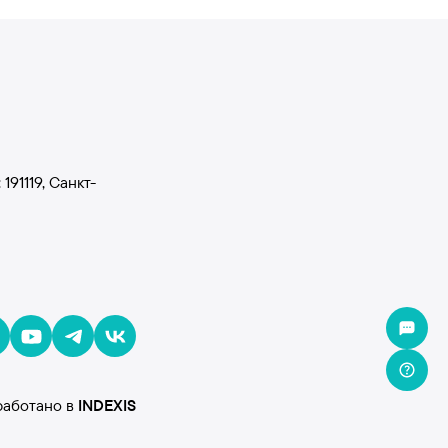
1119, Санкт-
работано в
INDE
X
IS