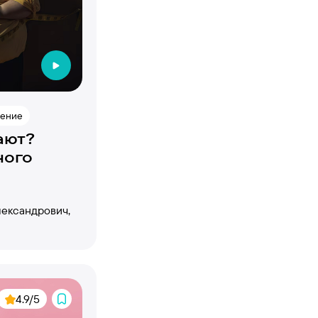
ение
ают?
ного
ександрович,
4.9/5