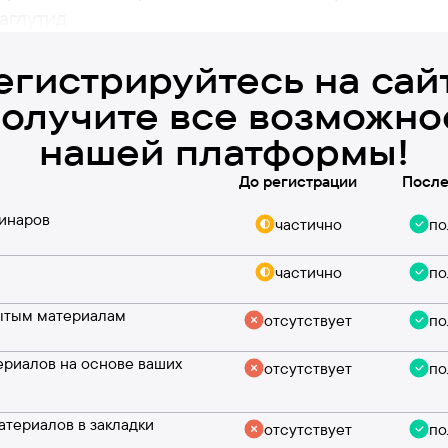
аглутид
егистрируйтесь на сай
получите все возможно
нашей платформы!
До регистрации
После
инаров
частично
по
частично
по
рытым материалам
отсутствует
по
ериалов на основе ваших
отсутствует
по
териалов в закладки
отсутствует
по