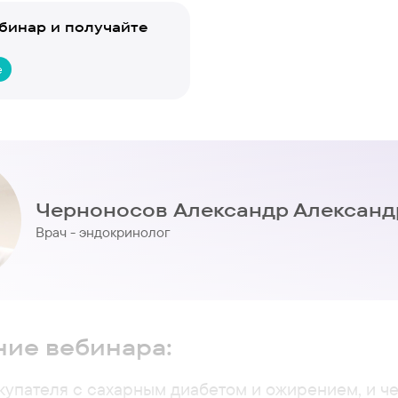
бинар и получайте
е
Черноносов Александр Александ
Врач - эндокринолог
ие вебинара:
купателя с сахарным диабетом и ожирением, и ч