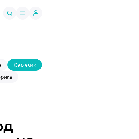
н
Семавик
орика
од