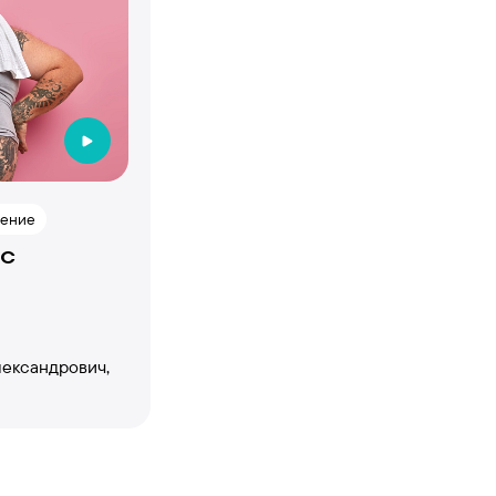
ение
 с
ександрович,