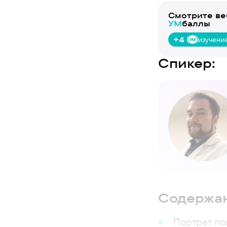
Смотрите ве
УМ
баллы
+4
изучени
Спикер:
Содержан
Портрет по