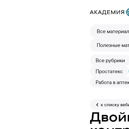
Все материа
Полезные ма
Все рубрики
Простатекс
Работа в апте
к списку веб
Двой