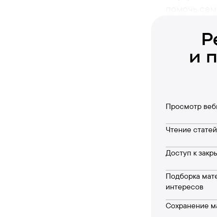
помочь сем
Р
и 
Просмотр веб
Чтение статей
Доступ к зак
Подборка мат
интересов
Сохранение ма