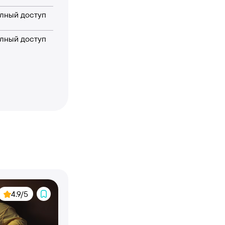
лный доступ
лный доступ
4.9/5