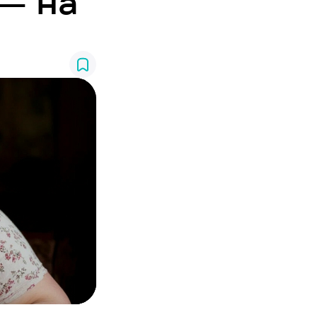
— на
гистрация