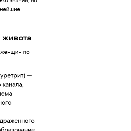
ько знаний, но
льнейшие
 живота
у женщин по
 уретрит) —
 канала,
лема
ного
здраженного
образование,