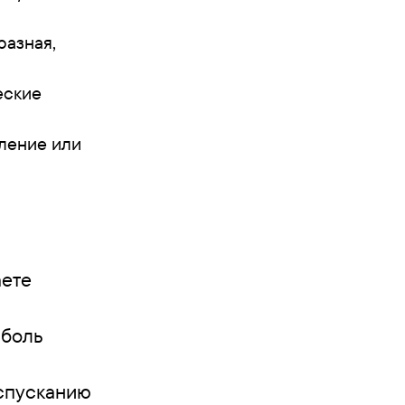
разная,
еские
ление или
аете
 боль
спусканию