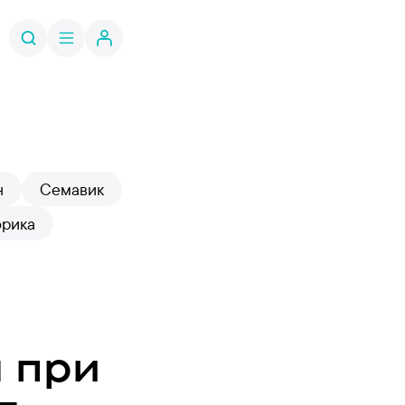
н
Семавик
орика
 при