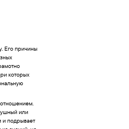
у. Его причины
ёзных
рамотно
при которых
иональную
 отношением.
одушный или
 и подрывает