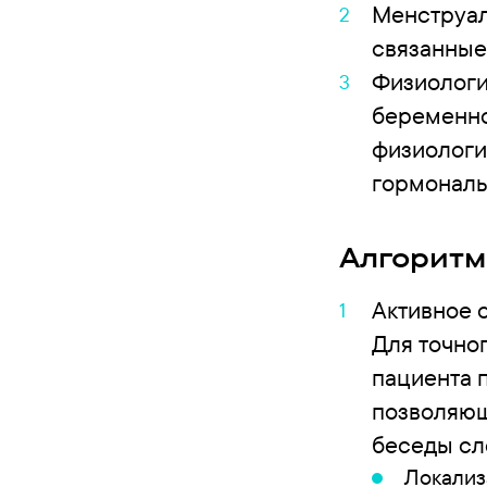
Менструал
связанные
Физиологи
беременно
физиологи
гормональ
Алгоритм
Активное 
Для точно
пациента 
позволяющ
беседы сл
Локализ