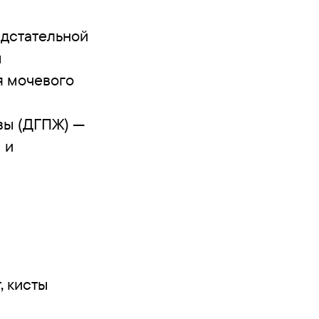
едстательной
м
я мочевого
зы (ДГПЖ) —
 и
, кисты