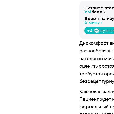
Читайте ста
УМ
баллы
Время на из
6 минут
+4
изучени
Дискомфорт вн
разнообразны:
патологий моч
оценить состо
требуется сро
безрецептурну
Ключевая зада
Пациент ждет 
формальный по