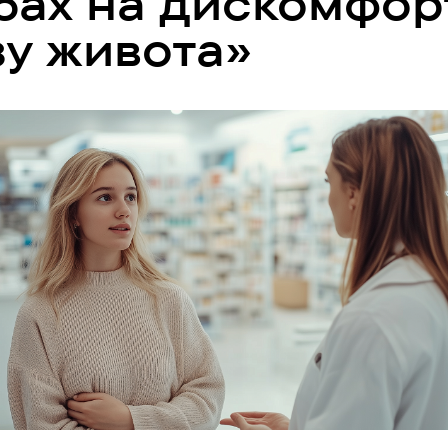
бах на дискомфор
зу живота»