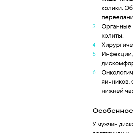
колики. О
переедани
Органные 
колиты.
Хирургиче
Инфекции,
дискомфор
Онкологич
яичников,
нижней час
Особеннос
У мужчин диск
состояниями: