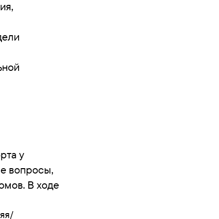
ия,
дели
ьной
рта у
е вопросы,
мов. В ходе
яя/