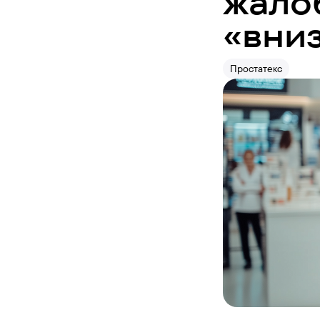
жало
«вни
Простатекс