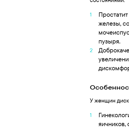
Простатит
железы, с
мочеиспус
пузыря.
Доброкаче
увеличени
дискомфор
Особеннос
У женщин диск
Гинеколог
яичников, 