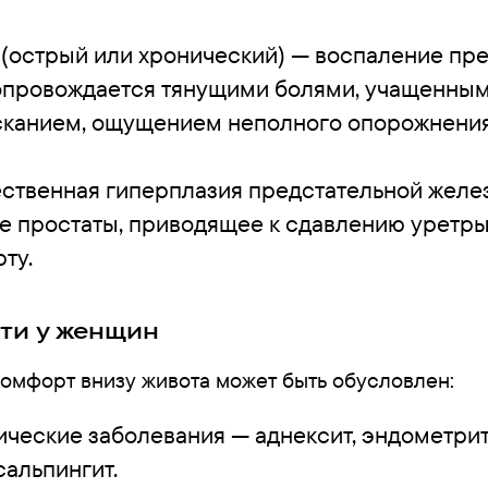
 (острый или хронический) — воспаление пр
опровождается тянущими болями, учащенны
канием, ощущением неполного опорожнени
ственная гиперплазия предстательной желе
е простаты, приводящее к сдавлению уретры
ту.
ти у женщин
омфорт внизу живота может быть обусловлен:
ические заболевания — аднексит, эндометрит
сальпингит.