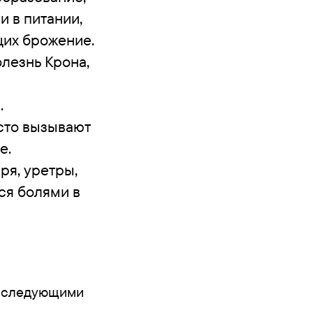
и в питании,
их брожение.
лезнь Крона,
.
сто вызывают
е.
ря, уретры,
ся болями в
о следующими