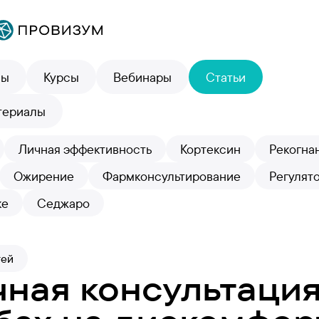
лы
Курсы
Вебинары
Статьи
териалы
Личная эффективность
Кортексин
Рекогна
Ожирение
Фармконсультирование
Регулят
ке
Седжаро
тей
чная консультация