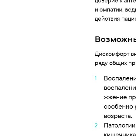
доверие к апте
и эмпатии, ве
действия паци
Возможны
Дискомфорт вни
ряду общих пр
Воспалени
воспалени
жжение пр
особенно 
возраста.
Патологии
кишечника