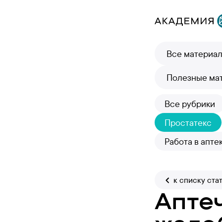
Все материа
Полезные ма
Все рубрики
Простатекс
Работа в апте
к списку ста
Апте