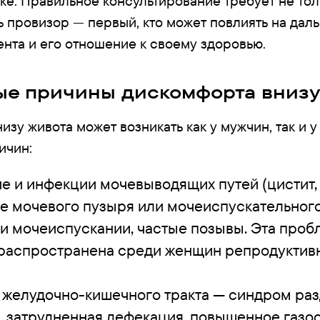
ке. Правильное консультирование требует не тол
дь провизор — первый, кто может повлиять на да
ента и его отношение к своему здоровью.
е причины дискомфорта внизу
зу живота может возникать как у мужчин, так и 
ичин:
е и инфекции мочевыводящих путей (цистит,
е мочевого пузыря или мочеиспускательного
и мочеиспускании, частые позывы. Эта проб
распространена среди женщин репродуктив
 желудочно-кишечного тракта — синдром ра
, затрудненная дефекация, повышенное газо