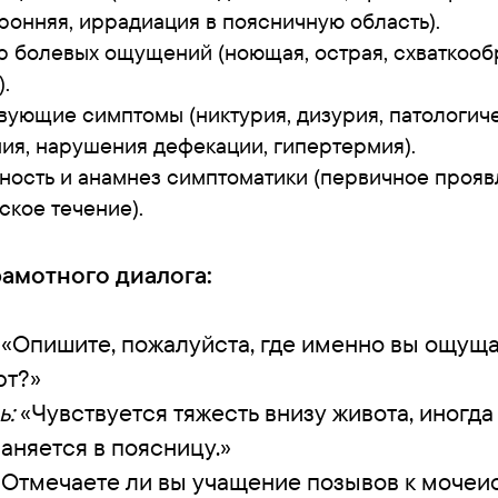
ронняя, иррадиация в поясничную область).
р болевых ощущений (ноющая, острая, схваткооб
.
вующие симптомы (никтурия, дизурия, патологич
ия, нарушения дефекации, гипертермия).
ность и анамнез симптоматики (первичное прояв
ское течение).
амотного диалога:
«Опишите, пожалуйста, где именно вы ощущ
рт?»
ь:
«Чувствуется тяжесть внизу живота, иногда
аняется в поясницу.»
Отмечаете ли вы учащение позывов к мочеи