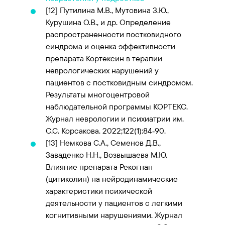
[12]
Путилина М.В., Мутовина З.Ю.,
Курушина О.В., и др. Определение
распространенности постковидного
синдрома и оценка эффективности
препарата Кортексин в терапии
неврологических нарушений у
пациентов с постковидным синдромом.
Результаты многоцентровой
наблюдательной программы КОРТЕКС.
Журнал неврологии и психиатрии им.
С.С. Корсакова. 2022;122(1):84‑90.
[13]
Немкова С.А., Семенов Д.В.,
Заваденко Н.Н., Возвышаева М.Ю.
Влияние препарата Рекогнан
(цитиколин) на нейродинамические
характеристики психической
деятельности у пациентов с легкими
когнитивными нарушениями. Журнал