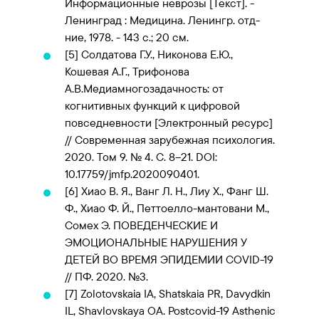
Информационные неврозы [Текст]. -
Ленинград : Медицина. Ленингр. отд-
ние, 1978. - 143 с.; 20 см.
[5]
Солдатова Г.У., Никонова Е.Ю.,
Кошевая А.Г., Трифонова
А.В.Медиамногозадачность: от
когнитивных функций к цифровой
повседневности [Электронный ресурс]
// Современная зарубежная психология.
2020. Том 9. № 4. С. 8–21. DOI:
10.17759/jmfp.2020090401.
[6]
Хиао В. Я., Ванг Л. Н., Лиу Х., Фанг Ш.
Ф., Хиао Ф. Й., Петтоелло-мантовани М.,
Сомех Э. ПОВЕДЕНЧЕСКИЕ И
ЭМОЦИОНАЛЬНЫЕ НАРУШЕНИЯ У
ДЕТЕЙ ВО ВРЕМЯ ЭПИДЕМИИ COVID-19
// ПФ. 2020. №3.
[7]
Zolotovskaia IA, Shatskaia PR, Davydkin
IL, Shavlovskaya OA. Postcovid-19 Asthenic