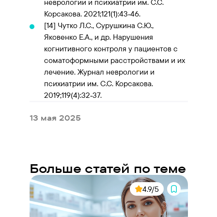
неврологии и психиатрии им. С.С.
Корсакова. 2021;121(1):43‑46.
[14]
Чутко Л.С., Сурушкина С.Ю.,
Яковенко Е.А., и др. Нарушения
когнитивного контроля у пациентов с
соматоформными расстройствами и их
лечение. Журнал неврологии и
психиатрии им. С.С. Корсакова.
2019;119(4):32‑37.
13 мая 2025
Больше статей по теме
4.9/5