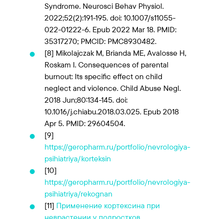
Syndrome. Neurosci Behav Physiol.
2022;52(2):191-195. doi: 10.1007/s11055-
022-01222-6. Epub 2022 Mar 18. PMID:
35317270; PMCID: PMC8930482.
[8]
Mikolajczak M, Brianda ME, Avalosse H,
Roskam I. Consequences of parental
burnout: Its specific effect on child
neglect and violence. Child Abuse Negl.
2018 Jun;80:134-145. doi:
10.1016/j.chiabu.2018.03.025. Epub 2018
Apr 5. PMID: 29604504.
[9]
https://geropharm.ru/portfolio/nevrologiya-
psihiatriya/korteksin
[10]
https://geropharm.ru/portfolio/nevrologiya-
psihiatriya/rekognan
[11]
Применение кортексина при
неврастении у подростков