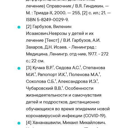
лечение) Справочник / В.Я. Гиндикин. —
М. : Триада-Х, 2000. — 255, [2] c. ил.; 21. —
ISBN 5-8249-0029-9.
[2]
Гарбузов, Виленин
Исаакович.Неврозы у детей и их
лечение [Текст] / В.И. Гарбузов, А.И.
Захаров, Д.Н. Исаев. - Ленинград :
Медицина. Ленингр. отд-ние, 1977. - 272
с.; 22 см.
[3]
Кучма В.Р.¹, Седова А.С.¹, Степанова
М.И.¹, Рапопорт И.К.¹, Поленова М.А.¹,
Соколова С.Б.¹, Александрова И.Э.¹,
Чубаровский В.В.¹. Особенности
жизнедеятельности и самочувствия
детей и подростков, дистанционно
обучающихся во время эпидемии новой
коронавирусной инфекции (COVID-19).
[4]
Хананашвили, Михаил Михайлович.